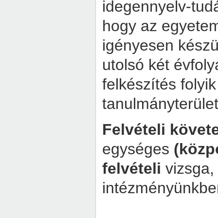
idegennyelv-tudá
hogy az egyetem
igényesen készü
utolsó két évfol
felkészítés folyik
tanulmányterül
Felvételi köve
egységes
(közpo
felvételi
vizsga
intézményünkben