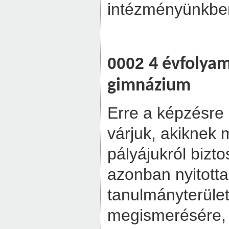
intézményünkben
0002
4 évfolyam
gimnázium
Erre a képzésre 
várjuk, akiknek 
pályájukról bizt
azonban nyitott
tanulmányterüle
megismerésére, 