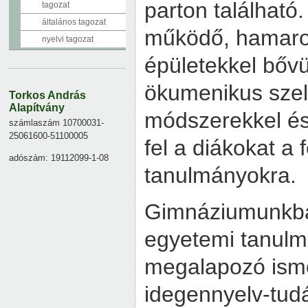
parton található
tagozat
általános tagozat
működő, hamaro
nyelvi tagozat
épületekkel bőv
ökumenikus szel
Torkos András
Alapítvány
módszerekkel és
számlaszám 10700031-
25061600-51100005
fel a diákokat a 
adószám: 19112099-1-08
tanulmányokra.
Gimnáziumunkba
egyetemi tanulm
megalapozó isme
idegennyelv-tud