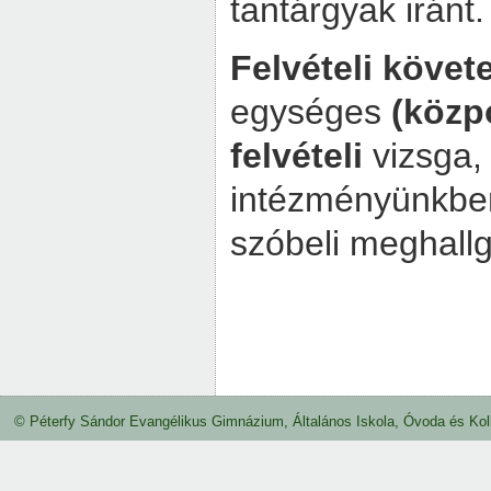
tantárgyak iránt.
Felvételi köve
egységes
(közpo
felvételi
vizsga
intézményünkben
szóbeli meghallg
© Péterfy Sándor Evangélikus Gimnázium, Általános Iskola, Óvoda és Koll