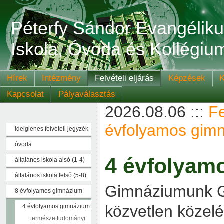
Péterfy Sándor Evangélik
Iskola, Óvoda és Kollégiu
Hírek
Intézmény
Felvételi eljárás
Képzések
K
Kapcsolat
Pályaválasztás
2026.08.06 :::
Fe
évfolyamos gim
Ideiglenes felvételi jegyzék
óvoda
4 évfolyam
általános iskola alsó (1-4)
általános iskola felső (5-8)
Gimnáziumunk G
8 évfolyamos gimnázium
közvetlen közelé
4 évfolyamos gimnázium
természettudományi