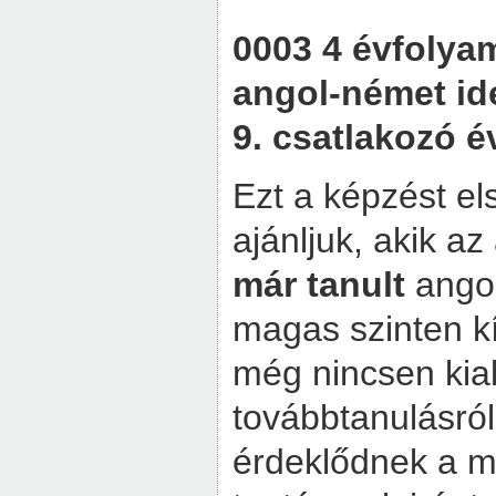
0003 4 évfoly
angol-német id
9. csatlakozó 
Ezt a képzést e
ajánljuk, akik a
már tanult
angol
magas szinten kí
még nincsen kial
továbbtanulásró
érdeklődnek a 