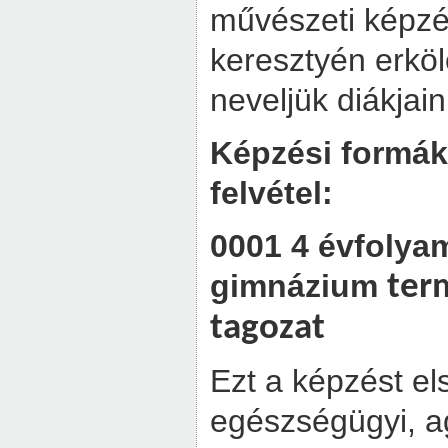
művészeti képzé
keresztyén erköl
neveljük diákjain
Képzési formák,
felvétel:
0001 4 évfolya
gimnázium
ter
tagozat
Ezt a képzést e
egészségügyi, a