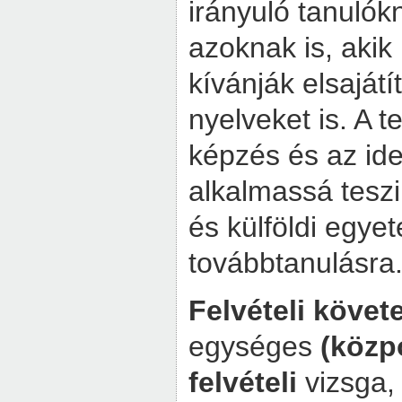
irányuló tanulók
azoknak is, akik
kívánják elsajátí
nyelveket is. A
képzés és az ide
alkalmassá teszi 
és külföldi egye
továbbtanulásra
Felvételi köve
egységes
(közpo
felvételi
vizsga